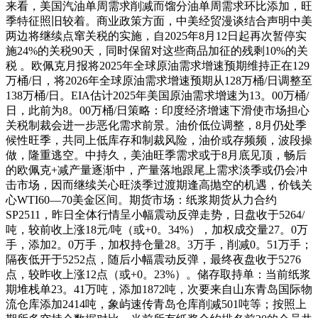
来看，美国汽油单周需求削减而馏分油单周需求环比添加，旺
季特征照旧较着。商业政策方面，中美经贸漫谈结合声明中美
两边将继续点窜关税的实施，自2025年8月12日起再次暂停实
施24%的关税90天，同时保留对这些商品加征的残剩10%的关
税 。欧佩克月报将2025年全球原油需求增速预期维持正在129
万桶/日，将2026年全球原油需求增速预期从128万桶/日调整至
138万桶/日。EIA估计2025年美国原油需求增速为13。00万桶/
日，此前为8。00万桶/日策略：印度经济增速下滑使市场担心
关税制裁会进一步恶化需求前景。油价低位调整，8月仍处季
候性旺季，共同上低库存和制裁风险，油价或存频频，波段操
做，隆重逃空。中持久，美油旺季需求或于8月底见顶，畅后
的欧佩克+减产量逐渐中，产量落地跟尾上需求淡季或仍会冲
击市场，因而继续关心旺淡季过渡期逢高抛空的机遇，价钱关
心WTI60—70美金区间。期货市场：纸浆期货从力合约
SP2511，昨日全体行情呈小幅震动反弹走势，日盘收于5264/
吨，较前收上涨18元/吨（或+0。34%），加权成交量27。0万
手，添加2。0万手，加权持仓量28。3万手，削减0。51万手；
隔夜低开于5252点，随后小幅震动反弹，最终夜盘收于5276
点，较昨收上涨12点（或+0。23%）。储存取持单：当前纸浆
期堆栈单23。41万吨，添加1872吨，次要来自山东青岛国际物
流仓库添加2414吨，象屿速传青岛仓库削减501吨等；按照上