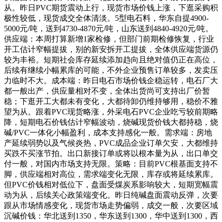
从。昨日PVC期货震动上行，现货市场价钱上涨，下逛采购积
极性较低，现货成交全体清淡。5型电石料，华东自提4900-
5000元/吨，送到4730-4870元/吨，山东送到4840-4920元/吨。
供应端：本周打算新增1家检修，但部门前期检修恢复，行业
开工估计窄幅提拔，别的新安拆开工提拔，全体供应端货源仍
较为丰裕。短期社会库存延续添加趋向且绝对值仍正在高位，
后续有继续小幅累库的可能，不外企业预售订单较多，发卖压
力临时不大。成本端：昨日电石市场价钱企稳运转，电石厂大
都一般出产，供应量相对不变，全体出货尚可支持出厂价暂
稳；下逛开工大都未有变化，大都待卸仍维持够用，稳价不雅
望为从。跟着PVC现货略涨，外采电石PVC企业吃亏较前期略
降，短期电石价钱估计窄幅波动，烧碱现货价钱大都持稳，烧
碱/PVC一体化小幅盈利，成本支持感化一般。需求端：房地
产延续弱势以及气候炎热，PVC成品企业订单欠安，大都维持
买跌不买涨节拍。出口新接订单或将以根本量为从，出口单交
付一般，对国内市场支持无限。策略：目前PVC根基面支持不
脚，供应端相对高位，需求端变化无限，库存或将延续累库。
但PVC价钱相对低位下，盘面受煤炭系影响较大，短期宽幅震
动为从，后续关心政策端变化。昨日纯碱盘面震动反弹，次要
跟从市场情感变化，现货市场走势偏弱，成交一般，次要区域
沉碱价钱：华北送到1350，华东送到1300，华中送到1300，西