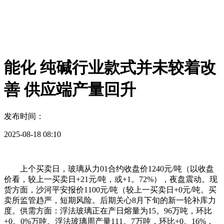
能化 纯碱行业款式并未较着改
善 供应端产量回升
发布时间：
2025-08-18 08:10
上个买卖日，玻璃从力01合约收盘价1240元/吨（以收盘
价看，较上一买卖日+21元/吨，或+1。72%），夜盘震动。现
货方面，沙河平安报价1100元/吨（较上一买卖日+0元/吨。买
卖所监管趋严，短期风险。后期关心8月下旬的新一轮补库力
度。供需方面：浮法玻璃正在产日熔量为15。96万吨，环比
+0。0%万吨。浮法玻璃周产量111。7万吨，环比+0。16%，