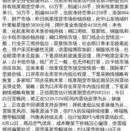
期所多空持仓数据对比，当前所有纸浆合约排名前20的会员共
持有纸浆期货空单19。63万手，削减5120手，持有纸浆期货多
单15。50万手，削减6024手，当前净持空单41259手，添加904
手。财产市场：昨日纸浆现货市场价钱持稳，此中山东地域针
叶浆银星报价5850元/吨，阔叶浆金鱼报价4150元/吨；本色
浆、化机浆和非木浆价钱持稳；糊口用纸、双胶纸、铜版纸和
白卡纸市场价钱持稳；糊口用纸市场，部门纸企出货情况一
般，行业开工维持低位；双胶纸市场，社会晤订单未见较着起
色，用户采买积极性无限，供需端博弈加剧；铜版纸市场，社
会晤需求未见提振，下逛原纸耗损速度迟缓，用户刚需定采为
从；白卡纸市场，纸厂开工一般，也无停机打算，白卡纸市场
供应添加。总体来看：纸浆现货市场交投情感一般，国际浆厂
坚挺价钱，口岸库存去库至年内低位程度，下逛采购情感略有
恢复，多家纸厂同步采购木浆；纸浆期货市场近期呈区间震动
反弹走势。策略：因为口岸库存去库至年内低位程度，下逛采
购情感略有恢复，正信期货估计纸浆期货合约SP2511，今日
白日至晚间，将正在5220-5350区间内震动反弹为从；操做
上，正在盘中回调遇支持反弹时，择机逢低以短多操做为从，
需留意风控。隔夜原油下跌，但PTA供应端持续缩量，终端氛
围窄幅回暖，均衡表持续去库，估计短期PTA维持震动款式。
8月12日，商品空气优良，成本鞭策下价钱沉心偏强，供需端
维持偏紧款式，现货基差窄幅波动；PTA现货价钱+10正在