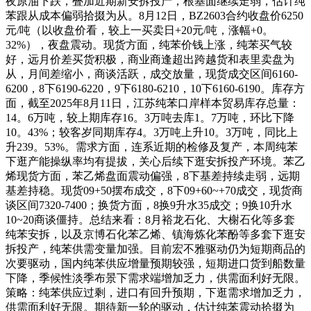
夜原油下跌，叠加近期新安拆投产，根基面继续走弱，估计纯
苯跟从成本偏弱拾掇为从。8月12日，BZ2603合约收盘价6250
元/吨（以收盘价看，较上一买卖日+20元/吨，涨幅+0。
32%），夜盘震动。现货方面，纯苯价钱上涨，纯苯买气较
好，远月价差买货积极，商业商逢超出跨越货和表里卖盘为
从，月间差缩小，商谈活跃，成交放量，现货成交区间6160-
6200，8下6190-6220，9下6180-6210，10下6160-6190。库存方
面，截至2025年8月11日，江苏纯苯口岸样本贸易库存总量：
14。6万吨，较上期库存16。3万吨去库1。7万吨，环比下降
10。43%；较客岁同期库存4。3万吨上升10。3万吨，同比上
升239。53%。需求方面，连系近期的检修及复产，本周纯苯
下逛产能操纵率均有提拔，关心后续下逛安拆投产环境。苯乙
烯现货方面，苯乙烯盘面震动偏强，8下基差持续走弱，远期
基差持稳。现货09+50摆布成交，8下09+60~+70成交，现货商
谈区间7320-7400；换货方面，8换9升水35成交；9换10升水
10~20商谈僵持。总结来看：8月裕龙石化、大榭石化等多套
纯苯安拆，以及京博石化苯乙烯、镇海炼化苯酚等多套下逛安
拆投产，纯苯供需变量加强。目前宏不雅驱动仍为短期商品的
次要驱动，国内纯苯供应增量预期较强，短期进口货到船数量
下降，季候性淡季布景下需求端增加乏力，供需面利好无限。
策略：纯苯供应过剩，进口有回升预期，下逛需求增加乏力，
供需面利好无限。期待新一轮的驱动，估计纯苯震动拾掇为