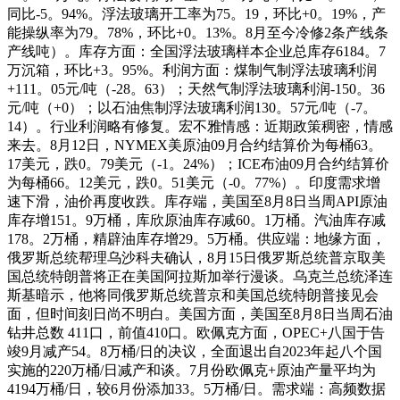
同比-5。94%。浮法玻璃开工率为75。19，环比+0。19%，产
能操纵率为79。78%，环比+0。13%。8月至今冷修2条产线条
产线吨）。库存方面：全国浮法玻璃样本企业总库存6184。7
万沉箱，环比+3。95%。利润方面：煤制气制浮法玻璃利润
+111。05元/吨（-28。63）；天然气制浮法玻璃利润-150。36
元/吨（+0）；以石油焦制浮法玻璃利润130。57元/吨（-7。
14）。行业利润略有修复。宏不雅情感：近期政策稠密，情感
来去。8月12日，NYMEX美原油09月合约结算价为每桶63。
17美元，跌0。79美元（-1。24%）；ICE布油09月合约结算价
为每桶66。12美元，跌0。51美元（-0。77%）。印度需求增
速下滑，油价再度收跌。库存端，美国至8月8日当周API原油
库存增151。9万桶，库欣原油库存减60。1万桶。汽油库存减
178。2万桶，精辟油库存增29。5万桶。供应端：地缘方面，
俄罗斯总统帮理乌沙科夫确认，8月15日俄罗斯总统普京取美
国总统特朗普将正在美国阿拉斯加举行漫谈。乌克兰总统泽连
斯基暗示，他将同俄罗斯总统普京和美国总统特朗普接见会
面，但时间刻日尚不明白。美国方面，美国至8月8日当周石油
钻井总数 411口，前值410口。欧佩克方面，OPEC+八国于告
竣9月减产54。8万桶/日的决议，全面退出自2023年起八个国
实施的220万桶/日减产和谈。7月份欧佩克+原油产量平均为
4194万桶/日，较6月份添加33。5万桶/日。需求端：高频数据