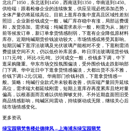
北出厂1050，东北送到1450，西南送到1350，华南送到1450。
供给端：跟着检修企业的连续恢复，供应呈现必然添加态势，
全体产量仍将延续高位。目前上逛库存集中度高且区域性差别
照旧，企业新价钱成交一般，碱厂库存稳中有涨，局部运费缓
和，发货添加。需求端：纯碱需求表示一般，刚需为从，施行
前等候发订单，新订单拿货情感削弱，下逛有企业降低原材料
库存。近期纯碱期货价钱波动较大，市场情感或将受其影响。
短期沉碱下逛浮法玻璃及光伏玻璃产能相对不变，下逛刚需消
费提拔空间不大，仍以低价补库居多。昨日浮法玻璃现货价钱
1171元/吨，环比-9元/吨。沙河成交一般，价钱多下调，中下
逛采购隆重。华东市场交投氛围偏淡，受外围价钱走跌影响部
门下调。华中近日中下逛拿货情感偏淡，大都出货不乐不雅，
价钱下调1-2元/沉箱。华南部门价钱补跌，下逛拿货情感一
般。策略：纯碱行业款式并未较着改善，供应端产量回升延续
高位，需求端大都延续刚需，短期上逛库存再度累库且绝对量
偏高，以根基面而言难以供给脚够支持。不外近期盘面照旧受
商品情感影响，纯碱区间震动，持续驱动或无限，继续关心后
续市场情感变化。
更多资讯
绿宝园翡梵售楼处德律风→上海浦东绿宝园翡梵