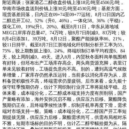
附近商谈；张家港乙二醇收盘价钱上涨18元/吨至4506元/吨，
华南市场收盘送到价钱上涨30元/吨至4530元/吨；基差方面，
现货基差回落，日内正在09+74至09+77运转。8月12日国内乙
二醇总开工62。52%（升0。46%)，一体化58。36%（平稳)，
煤化工69。19%(升1。20%)。截至8月11日，华东从港地域
MEG口岸库存总量47。74万吨，较8月7日削减0。83万吨；较
8月4日添加1。39万吨。8月12日，聚酯产能操纵率86。21%，
较11日持平。截至8月7日江浙地域化纤织制分析开工率为55。
75%，较上期数据上涨0。24%。终端织制订单平均程度6。84
天，较上周削减0。49天。进入8月，内贸秋冬面料询单氛围稍
有好转，但坯布出产工场库存高企、两头商货源充脚，表里订
单未见较着好转，工场提负意向不高。别的，遭到高温气候散
单增量，厂家库存仍然承压运转，当前多以消化库存为从，原
料备货积极性不高，终端需求仍显疲弱。后市来看，金九银十
保守旺季预期仍存，估计下周织制行业开工率将延续平稳。总
体来看，成本端分化，乙二醇成本端支持力度有所削弱，国产
产量略有添加，海外安拆沉启不顺，供应压力后移。聚酯降负
预期仍正在，且终端季候性淡季，织制开机率再度下滑，需求
端对市场支持一般。策略：成本端分化，乙二醇国产开工率短
期提拔无限，供应压力后移，聚酯需求尚可，供需布局相对乐
不雅，短期市场标的目的不明，估计乙二醇窄幅拾掇为从。隔