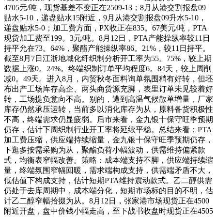
4705元/吨，现货基差不变正在2509-13；8月从港交割报盘09
贴水5-10，递盘贴水15附近，9月从港交割报盘09升水5-10，
递盘贴水5-0；加工费方面，PX收正在835。67美元/吨，PTA
现货加工费至199。3元/吨。8月12日，PTA产能操纵率较11日
持平允在73。64%，聚酯产能操纵率86。21%，较11日持平。
截至8月7日江浙地域化纤织制分析开工率为55。75%，较上期
数据上涨0。24%。终端织制订单平均程度6。84天，较上周削
减0。49天。进入8月，内贸秋冬面料询单氛围稍有好转，但坯
布出产工场库存高企、两头商货源充脚，表里订单未见较着好
转，工场提负意向不高。别的，遭到高温气候散单增量，厂家
库存仍然承压运转，当前多以消化库存为从，原料备货积极性
不高，终端需求仍显疲弱。后市来看，金九银十保守旺季预期
仍存，估计下周织制行业开工率将延续平稳。总结来看：PTA
加工费压缩，供应端持续缩量，金九银十保守旺季预期仍存，
下逛多按需采购为从，聚酯负荷小幅波动，供需维持偏紧款
式，均衡表窄幅改善。策略：成本端支持不脚，供应端持续缩
量，终端氛围窄幅回暖，需求端构成支持，供需端矛盾不大，
低估值下构成支持，估计短期PTA维持震动款式。乙二醇供需
仍处于去库周期中，成本端分化，短期市场标的目的不明，估
计乙二醇窄幅拾掇为从。8月12日，张家港市场现货正在4500
附近开盘，盘中价钱小幅走高，至下战书收盘时现货正在4505