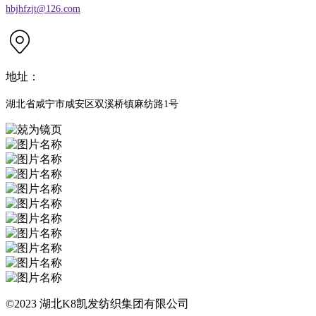
hbjhfzjt@126.com
地址：
湖北省咸宁市咸安区双溪桥镇麻纺路1号
©2023 湖北K8凯发纺织集团有限公司