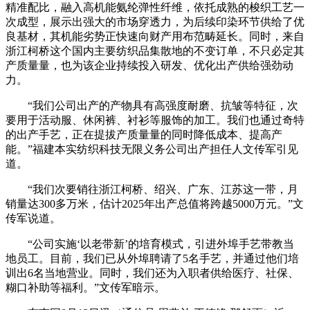
精准配比，融入高机能氨纶弹性纤维，依托成熟的梭织工艺一
次成型，展示出强大的市场穿透力，为后续印染环节供给了优
良基材，其机能劣势正快速向财产用布范畴延长。同时，来自
浙江柯桥这个国内主要纺织品集散地的不变订单，不只必定其
产质量量，也为该企业持续投入研发、优化出产供给强劲动
力。
“我们公司出产的产物具有高强度耐磨、抗皱等特征，次
要用于活动服、休闲裤、衬衫等服饰的加工。我们也通过奇特
的出产手艺，正在提拔产质量量的同时降低成本、提高产
能。”福建本实纺织科技无限义务公司出产担任人文传军引见
道。
“我们次要销往浙江柯桥、绍兴、广东、江苏这一带，月
销量达300多万米，估计2025年出产总值将跨越5000万元。”文
传军说道。
“公司实施‘以老带新’的培育模式，引进外埠手艺带教当
地员工。目前，我们已从外埠聘请了5名手艺，并通过他们培
训出6名当地营业。同时，我们还为入职者供给医疗、社保、
糊口补助等福利。”文传军暗示。