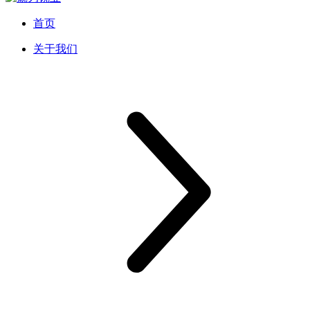
首页
关于我们