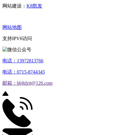
网站建设：
K8凯发
网站地图
支持IPV6访问
电话：13972813766
电话：0715-8744345
邮箱：hbjhfzjt@126.com