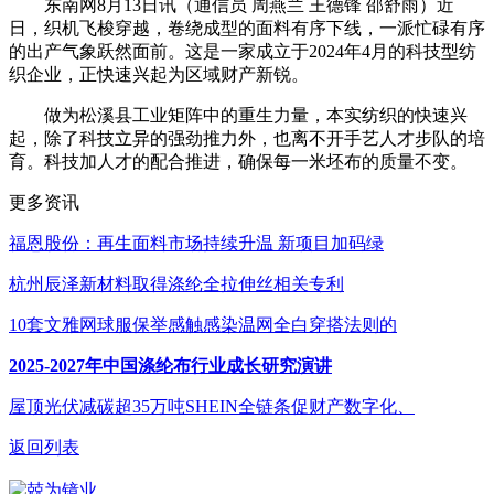
东南网8月13日讯（通信员 周燕兰 王德锋 邵舒雨）近
日，织机飞梭穿越，卷绕成型的面料有序下线，一派忙碌有序
的出产气象跃然面前。这是一家成立于2024年4月的科技型纺
织企业，正快速兴起为区域财产新锐。
做为松溪县工业矩阵中的重生力量，本实纺织的快速兴
起，除了科技立异的强劲推力外，也离不开手艺人才步队的培
育。科技加人才的配合推进，确保每一米坯布的质量不变。
更多资讯
福恩股份：再生面料市场持续升温 新项目加码绿
杭州辰泽新材料取得涤纶全拉伸丝相关专利
10套文雅网球服保举感触感染温网全白穿搭法则的
2025-2027年中国涤纶布行业成长研究演讲
屋顶光伏减碳超35万吨SHEIN全链条促财产数字化、
返回列表