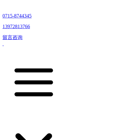
0715-8744345
13972813766
留言咨询