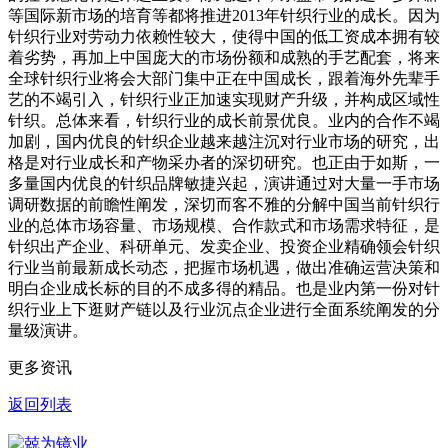
等国际新市场的培育等都将推进2013年针织行业的成长。因为
针织行业对劳动力依赖性较大，使得中国的低工资成本拥有较
着劣势，再加上中国庞大的市场份额和成熟的手艺配套，将来
全球针织行业将会大部门集中正在中国成长，跟着海外先辈手
艺的不竭引入，针织行业正加速实现财产升级，并构成区域性
针织。总体来看，针织行业的成长前景优良。业内的合作不竭
加剧，国内优良的针织企业越来越注沉对行业市场的研究，出
格是对行业成长和产物采办者的深切研究。也正由于如斯，一
多量国内优良的针织品牌敏捷兴起，演讲通过对大量一手市场
调研数据的前瞻性阐发，深切而客不雅的分解中国当前针织行
业的总体市场容量、市场规模、合作款式和市场需求特征，是
针织出产企业、科研单元、发卖企业、投资企业精确领会针织
行业当前最新成长动态，把握市场机遇，做出准确运营决策和
明白企业成长标的目的不成多得的精品。也是业内第一份对针
织行业上下逛财产链以及行业沉点企业进行全面系统阐发的分
量级演讲。
更多资讯
返回列表