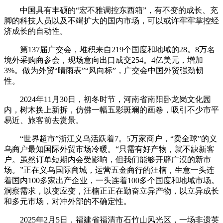
中国具有丰硕的“宏不雅调控东西箱”，有不变的成长、充
脚的科技人员以及不竭扩大的国内市场，可以或许牢牢掌控经
济成长的自动性。
第137届广交会，堆积来自219个国度和地域的28。8万名
境外采购商参会，现场意向出口成交254。4亿美元，增加
3%。做为外贸“晴雨表”“风向标”，广交会中国外贸强劲韧
性。
2024年11月30日，初冬时节，河南省南阳卧龙岗文化园
内，树木换上新拆，仿佛一幅五彩斑斓的画卷，吸引不少市平
易近、旅客前去赏景。
“世界超市”浙江义乌活跃着7。5万家商户，“卖全球”的义
乌商户最知国际外贸市场冷暖。“只需有好产物，就不缺新客
户。虽然订单短期内会受影响，但我们能够开辟广漠的新市
场。”正在义乌国际商城，运营五金商行的汪楠，生意一头连
着国内100多家出产企业，一头连着100多个国度和地域市场。
洞察需求，以变应变，汪楠正正在勤奋立异产物，以立异成长
和多元市场，对冲外部的不确定性。
2025年2月5日，福建省福清市石竹山风光区，一场非遗英