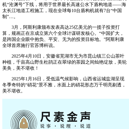
机“沧渊号”下线，将用于世界最长高速公水下盾构地道——海
太长江地道工程施工，现在全球每10台盾构机就有7台“中国
制”…。
3月，阿斯利康颁布发表高达25亿美元的一揽子投资打
算，规画正在京成立第六个全球计谋研发核心。“中国扩大，
是跨国企业眼中抱负、平安、无为的投资目标地。”阿斯利康
全球首席施行官苏博科说。
2025年4月10日，安徽省芜湖市无为市昆山镇三公山茶叶
种植，千亩高山野生杜鹃正在翠绿的茶园之间灿艳绽放，美轮
美奂，美不堪收！
2025年1月16日，受低温气候影响，山西省运城盐湖呈现
冬季奇特的“硝花”景不雅，水面上的硝花形态万千明亮剔透，
美不堪收。