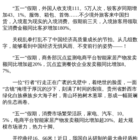
“五一”假期，外国人收支境111。5万人次，较客岁同期增
加43。1%。服饰、箱包、首饰……不少境外旅客来中国扫
货，入境逛为现实的入境消费。假期前三天，入境旅客用领取
宝消费金额同比客岁增加180%。
关税乱拳打乱不了中国经济高质量成长的节拍。从几组数
字，能够看到中国经济无惧风雨、不变前行的姿势——！
“五一”假期，商务部沉点监测电商平台智能家居产物发卖
额同比增加超20%，沉点监测餐饮企业发卖额同比增加8。
7%。
一位“行者”行走正在广袤的戈壁中，着绝世的脸蛋，一面
“古镜”掩埋于厚沉的沙下，刻满了时间的裂痕。贵州省黔西市
绿化白族彝族乡大海子村，青山环抱树木葱翠，形成一幅斑斓
的生态画卷。
“五一”假期，消费市场繁荣活跃，家电、汽车、10。
5%，电商平台智能家居产物发卖额同比增加超20%。超大规
模市场潜力，热力十脚。
开挖曲径16。66米！近日，我国自从研制的最大曲径盾构