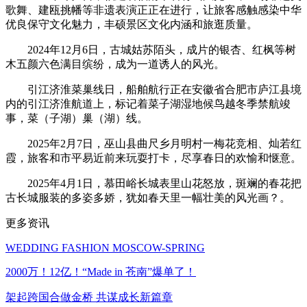
歌舞、建瓯挑幡等非遗表演正正在进行，让旅客感触感染中华
优良保守文化魅力，丰硕景区文化内涵和旅逛质量。
2024年12月6日，古城姑苏陌头，成片的银杏、红枫等树
木五颜六色满目缤纷，成为一道诱人的风光。
引江济淮菜巢线日，船舶航行正在安徽省合肥市庐江县境
内的引江济淮航道上，标记着菜子湖湿地候鸟越冬季禁航竣
事，菜（子湖）巢（湖）线。
2025年2月7日，巫山县曲尺乡月明村一梅花竞相、灿若红
霞，旅客和市平易近前来玩耍打卡，尽享春日的欢愉和惬意。
2025年4月1日，慕田峪长城表里山花怒放，斑斓的春花把
古长城服装的多姿多娇，犹如春天里一幅壮美的风光画？。
更多资讯
WEDDING FASHION MOSCOW-SPRING
2000万！12亿！“Made in 苍南”爆单了！
架起跨国合做金桥 共谋成长新篇章