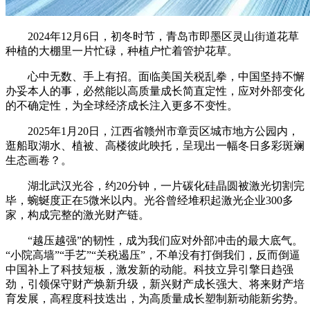
2024年12月6日，初冬时节，青岛市即墨区灵山街道花草
种植的大棚里一片忙碌，种植户忙着管护花草。
心中无数、手上有招。面临美国关税乱拳，中国坚持不懈
办妥本人的事，必然能以高质量成长简直定性，应对外部变化
的不确定性，为全球经济成长注入更多不变性。
2025年1月20日，江西省赣州市章贡区城市地方公园内，
逛船取湖水、植被、高楼彼此映托，呈现出一幅冬日多彩斑斓
生态画卷？。
湖北武汉光谷，约20分钟，一片碳化硅晶圆被激光切割完
毕，蜿蜒度正在5微米以内。光谷曾经堆积起激光企业300多
家，构成完整的激光财产链。
“越压越强”的韧性，成为我们应对外部冲击的最大底气。
“小院高墙”“手艺”“关税遏压”，不单没有打倒我们，反而倒逼
中国补上了科技短板，激发新的动能。科技立异引擎日趋强
劲，引领保守财产焕新升级，新兴财产成长强大、将来财产培
育发展，高程度科技迭出，为高质量成长塑制新动能新劣势。